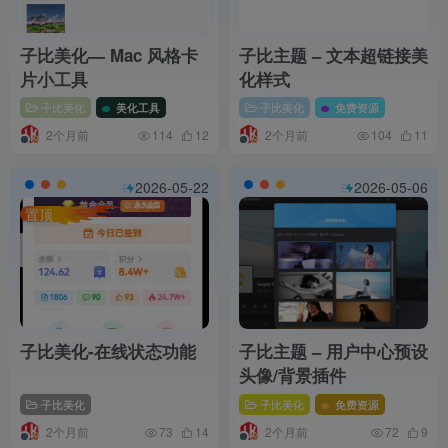
子比美化— Mac 风格卡
子比主题 – 文本超链接美
片小工具
化样式
子比美化
美化工具
子比美化
免费资源
2个月前
2个月前
114
12
104
11
2026-05-22
2026-05-06
置顶
子比美化-在线状态功能
子比主题 – 用户中心预设
头像/背景插件
子比美化
子比美化
免费资源
2个月前
2个月前
73
14
72
9