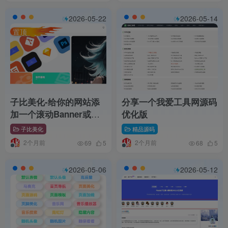
2026-05-22
2026-05-14
置顶
子比美化-给你的网站添
分享一个我爱工具网源码
加一个滚动Banner或头
优化版
部引导模块[网站美化]
子比美化
精品源码
2个月前
2个月前
69
5
68
5
2026-05-06
2026-05-12