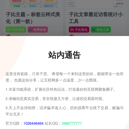
子比主题 – 标签云样式美
子比文章最近访客统计小
化（第一款）
工具
子比美化
免费资源
子比美化
美化工具
2个月前
2个月前
67
13
67
14
站内通告
子比美化
👉
更多
子比主题批量改价插件
这里没有套路，只有干货。 希望每一个来到这里的你，都能带走一份所
需， 也愿这份分享，让互联网多一点温度，少一点围墙。
免费资源
子比美化
# 美化工具
# 子比插件
1.丰富功能系统，扩展社区特色玩法，打造最好的互联网聚集圈子。
1个月前
37
11
2.准确信息真实交易，安全快捷又方便，让虚拟交易面对面。
WordPress功能 – 文章一键更新/发
3.天上不会掉馅饼，话术骗术迷人心，切勿脱离平台线下交易，被骗与
布/草稿功能
平台无关！
子比美化
# 美化工具
# 子比插件
# 子比
官方Q群：
1026446464
站长QQ：
3480777777
2个月前
35
11