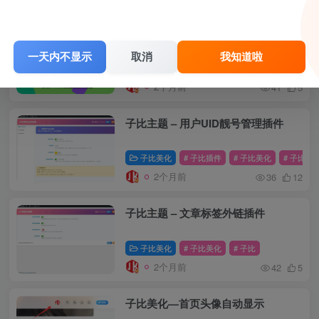
子比美化 - 网站F12控制台跳转（修复
版）
一天内不显示
取消
我知道啦
子比美化
# 子比插件
# 子比美化
# 子比
2个月前
41
5
子比主题 – 用户UID靓号管理插件
子比美化
# 子比插件
# 子比美化
# 子比
2个月前
36
12
子比主题 – 文章标签外链插件
子比美化
# 子比美化
# 子比
2个月前
42
5
子比美化—首页头像自动显示