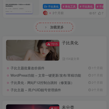
子比美化
# 美化工具
# 子比美化
# 子比
2个月前
57
7
加载更多
子比美化
7015
154篇文章
子比主题批量改价插件
1个月前
WordPress功能 – 文章一键更新/发布/草稿功能
2个月前
子比美化 - 网站F12控制台跳转（修复版）
2个月前
子比主题 – 用户UID靓号管理插件
2个月前
未分类
91