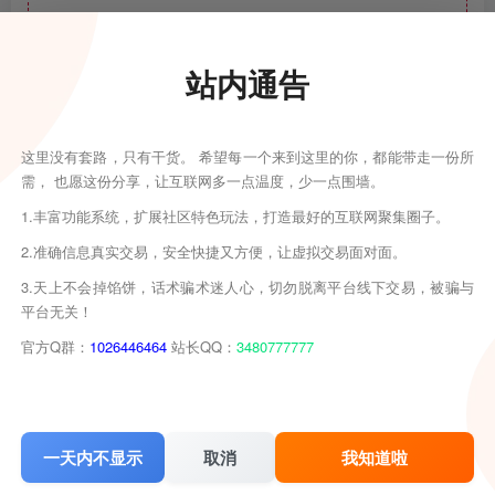
极客源码
1
本网站名称：
2
本站永久网址：
https://www.jkym.com
站内通告
3
本网站的文章部分内容可能来源于网络，仅供大家学习与参
考，如有侵权，请联系站长 QQ
进行删除处理。
3480777777
4
本站一切资源不代表本站立场，并不代表本站赞同其观点和对
这里没有套路，只有干货。 希望每一个来到这里的你，都能带走一份所
其真实性负责。
需， 也愿这份分享，让互联网多一点温度，少一点围墙。
5
本站一律禁止以任何方式发布或转载任何违法的相关信息，访
1.丰富功能系统，扩展社区特色玩法，打造最好的互联网聚集圈子。
客发现请向站长举报
6
本站资源大多存储在云盘，如发现链接失效，请联系我们我们
2.准确信息真实交易，安全快捷又方便，让虚拟交易面对面。
会第一时间更新。
3.天上不会掉馅饼，话术骗术迷人心，切勿脱离平台线下交易，被骗与
平台无关！
THE END
官方Q群：
1026446464
站长QQ：
3480777777
子比美化
喜欢就支持一下吧
一天内不显示
取消
我知道啦