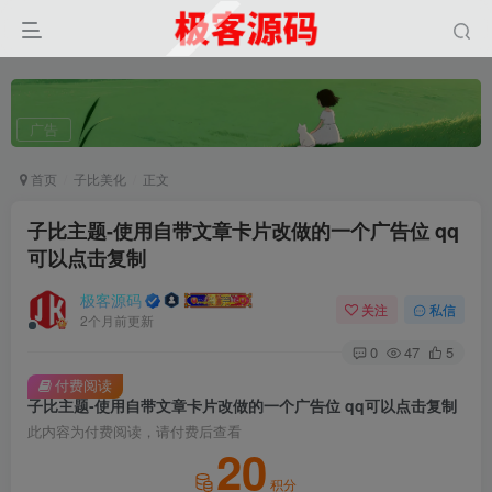
广告
首页
子比美化
正文
子比主题-使用自带文章卡片改做的一个广告位 qq
可以点击复制
极客源码
关注
私信
2个月前更新
0
47
5
付费阅读
子比主题-使用自带文章卡片改做的一个广告位 qq可以点击复制
此内容为付费阅读，请付费后查看
20
积分