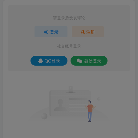
请登录后发表评论
登录
注册
社交账号登录
QQ登录
微信登录