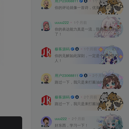
用户23068811
1个月前
0
你的评论就像一首诗，优美又有韵味！
uuuu222
1个月前
0
你的表达能力真是一流，我都要膜拜你
了！
极客源码
1个月前
0
你的见解如此深刻，一定是个有智慧的
人！
用户23068811
2个月前
0
路过一下，我只是来打酱油的！
极客源码
2个月前
0
路过一下，我只是来打酱油的！
uuu222
2个月前
0
好东西，学习一下！