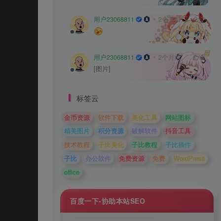
用户23068811
2个月前
0
用户23068811
2个月前
0
[图片]
标签云
金币资源
软件下载
美化工具
网站图标
精美图片
积分资源
破解软件
抖音工具
技术教程
子比美化
子比教程
子比插件
子比
办公软件
免费资源
免费
WordPress
office
百度一下-协助本站SEO