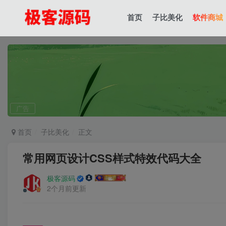
首页
子比美化
软件商城
广告
首页
子比美化
正文
常用网页设计CSS样式特效代码大全
极客源码
2个月前更新