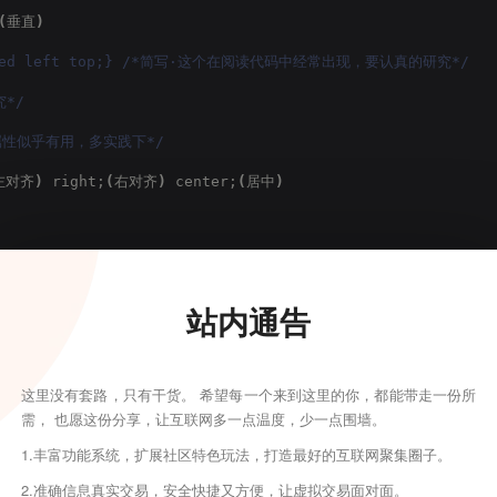
(
垂直
)
 fixed left top;} /*简写·这个在阅读代码中经常出现，要认真的研究*/
*/
属性似乎有用，多实践下*/
左对齐
)
 right;
(
右对齐
)
 center;
(
居中
)
b;
(
下标
)
 super;
(
下标
)
 top; text-top; middle; bottom; text
站内通告
-item;
(
列表项
)
 run-
in
;
(
追加部分
)
 compact;
(
紧凑
)
 marker;
(
标记
这里没有套路，只有干货。 希望每一个来到这里的你，都能带走一份所
需， 也愿这份分享，让互联网多一点温度，少一点围墙。
1.丰富功能系统，扩展社区特色玩法，打造最好的互联网聚集圈子。
n; padding; 顺序：上右下左
2.准确信息真实交易，安全快捷又方便，让虚拟交易面对面。