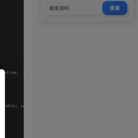
搜索
-bottom;
)
 table; inline-table; table-raw-group; table-header-gro