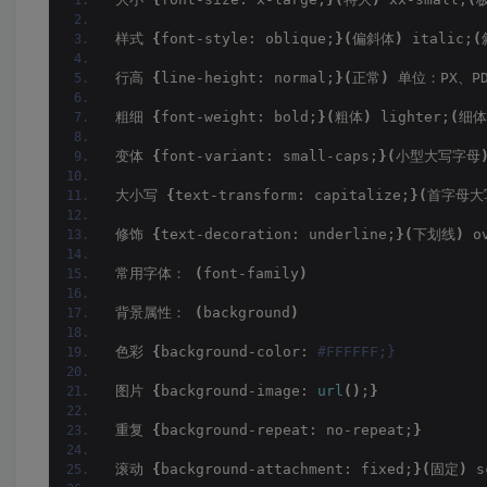
样式 
{
font-style: oblique;
}(
偏斜体
)
 italic;
(
行高 
{
line-height: normal;
}(
正常
)
 单位：PX、P
粗细 
{
font-weight: bold;
}(
粗体
)
 lighter;
(
细体
变体 
{
font-variant: small-caps;
}(
小型大写字母
大小写 
{
text-transform: capitalize;
}(
首字母大
修饰 
{
text-decoration: underline;
}(
下划线
)
 o
常用字体： 
(
font-family
)
背景属性： 
(
background
)
色彩 
{
background-color:
 #FFFFFF;}
图片 
{
background-image: 
url
()
;
}
重复 
{
background-repeat: no-repeat;
}
滚动 
{
background-attachment: fixed;
}(
固定
)
 s