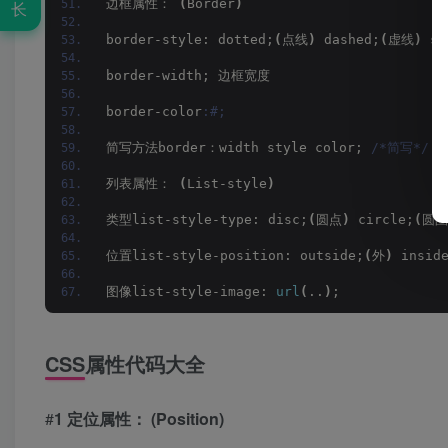
边框属性： 
(
Border
)
长
border-style: dotted;
(
点线
)
 dashed;
(
虚线
)
 so
border-width; 边框宽度
border-color
:#;
简写方法border：width style color; 
/*简写*/
列表属性： 
(
List-style
)
类型list-style-type: disc;
(
圆点
)
 circle;
(
圆圈
位置list-style-position: outside;
(
外
)
 insid
图像list-style-image: 
url
(
..
)
;
CSS
属性代码大全
#
1 定位属性： (Position)