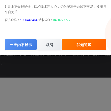
3.天上不会掉馅饼，话术骗术迷人心，切勿脱离平台线下交易，被骗与
lid; double;
(
双线
)
 groove;
(
槽线
)
 ridge;
(
脊状
)
 inset;
(
凹陷
)
 
平台无关！
官方Q群：
1026446464
站长QQ：
3480777777
一天内不显示
取消
我知道啦
)
 square;
(
方块
)
 decimal;
(
数字
)
 lower-roman;
(
小罗码数字
)
 upp
e;