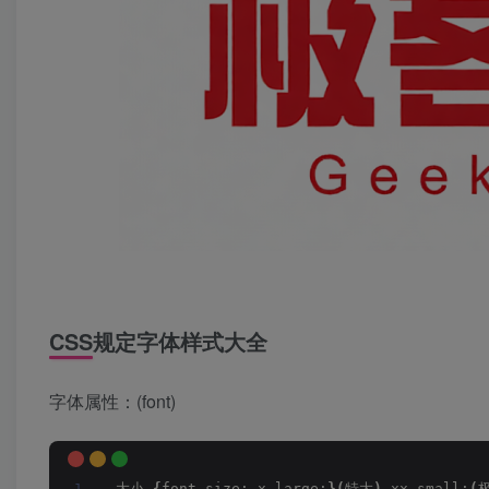
CSS规定字体样式大全
字体属性：(font)
大小 
{
font-size: x-large;
}(
特大
)
 xx-small;
(