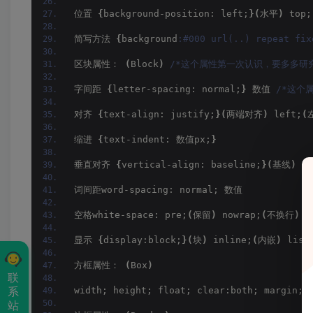
位置 
{
background-position: left;
}(
水平
)
 top;
简写方法 
{
background
:#000 url(..) repeat
区块属性： 
(
Block
)
/*这个属性第一次认识，要多多研究
字间距 
{
letter-spacing: normal;
}
 数值 
/*这个
对齐 
{
text-align: justify;
}(
两端对齐
)
 left;
(
缩进 
{
text-indent: 数值px;
}
垂直对齐 
{
vertical-align: baseline;
}(
基线
)
 su
词间距word-spacing: normal; 数值
空格white-space: pre;
(
保留
)
 nowrap;
(
不换行
)
显示 
{
display:block;
}(
块
)
 inline;
(
内嵌
)
 list
方框属性： 
(
Box
)
联
系
width; height; float; clear:both; margi
站