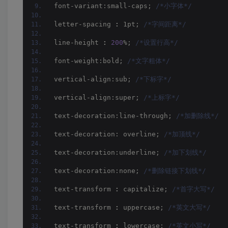
font-variant:small-caps; 
/*小字体*/
letter-spacing 
:
 1pt; 
/*字间距离*/
line-height 
:
200
%; 
/*设置行高*/
font-weight:bold; 
/*文字粗体*/
vertical-align:sub; 
/*下标字*/
vertical-align:super; 
/*上标字*/
text-decoration:line-through; 
/*加删除线*/
text-decoration: overline; 
/*加顶线*/
text-decoration:underline; 
/*加下划线*/
text-decoration:none; 
/*删除链接下划线*/
text-transform 
:
 capitalize; 
/*首字大写*/
text-transform 
:
 uppercase; 
/*英文大写*/
text-transform 
:
 lowercase; 
/*英文小写*/