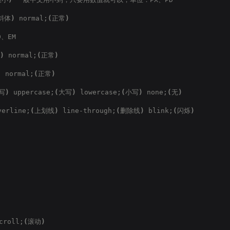
斜体
)
 normal;
(
正常
)
D、EM
)
 normal;
(
正常
)
)
 normal;
(
正常
)
写
)
 uppercase;
(
大写
)
 lowercase;
(
小写
)
 none;
(
无
)
verline;
(
上划线
)
 line-through;
(
删除线
)
 blink;
(
闪烁
)
croll;
(
滚动
)