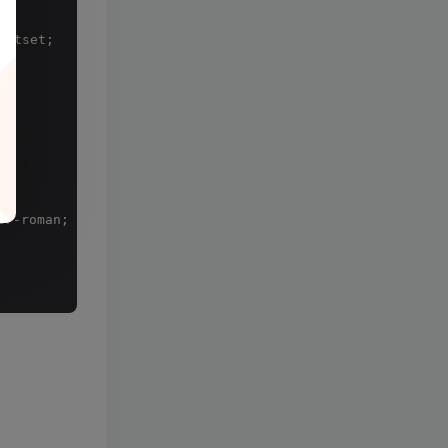
outset;
er-roman; lower-alpha; upper-alpha;