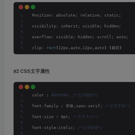
Position: absolute; relative; static;
visibility: inherit; visible; hidden;
overflow: visible; hidden; scroll; auto;
clip: 
rect
(
12px,auto,12px,auto
)
(
裁切
)
#2 CSS文字属性
color 
:
 #999999; /*文字颜色*/
font-family 
:
 宋体,sans-serif; 
/*文字字体*/
font-size 
:
 9pt; 
/*文字大小*/
font-style:itelic; 
/*文字斜体*/