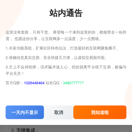
合制作复杂的项目。
站内通告
频谱显示
：提供声音的视觉分析，能精准定位并
移除不良噪音（如嗡嗡声、咔嗒声）。
这里没有套路，只有干货。 希望每一个来到这里的你，都能带走一份所
需， 也愿这份分享，让互联网多一点温度，少一点围墙。
强大的音频编辑能力
：
1.丰富功能系统，扩展社区特色玩法，打造最好的互联网聚集圈子。
非破坏性编辑
：原始音频文件保持不变，所有编
2.准确信息真实交易，安全快捷又方便，让虚拟交易面对面。
辑操作都是可逆的。
3.天上不会掉馅饼，话术骗术迷人心，切勿脱离平台线下交易，被骗与
平台无关！
实时效果处理
：内置数百种专业级效果器，如混
官方Q群：
1026446464
站长QQ：
3480777777
响、延迟、均衡器、压缩器等，可以实时预览效
果。
高级音频修复
：拥有强大的降噪和修复工具，可
一天内不显示
取消
我知道啦
以有效去除录音中的杂音、爆破音等瑕疵。
无缝集成
：