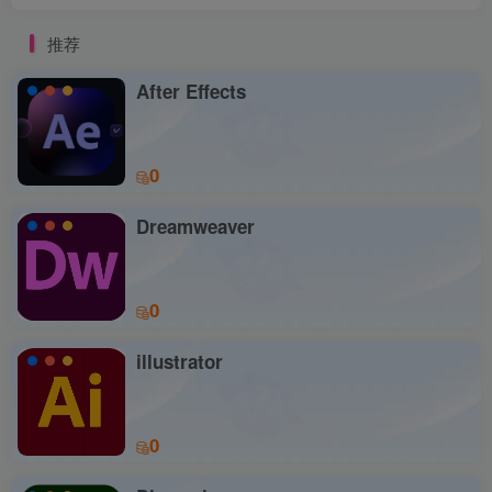
推荐
After Effects
0
Dreamweaver
0
illustrator
0