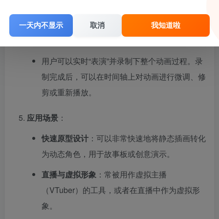
到 Character Animator 中进行“木偶化”处理。
一天内不显示
取消
我知道啦
录制与编辑
：
用户可以实时“表演”并录制下整个动画过程。录
制完成后，可以在时间轴上对动画进行微调、修
剪或重新播放。
应用场景
：
快速原型设计
：可以非常快速地将静态插画转化
为动态角色，用于故事板或创意演示。
直播与虚拟形象
：常被用作虚拟主播
（VTuber）的工具，或者在直播中作为虚拟形
象。