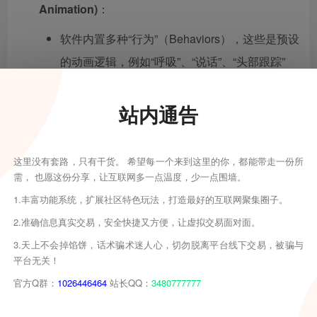
Animation)
：
软件内置多种“行为”（Behaviors），这些是预设
的动画逻辑，例如“呼吸”、“说话”、“头部跟踪”
等。用户无需手动设置关键帧，只需将这些行为
应用到角色的不同部分，角色就会根据规则自动
站内通告
运行。
“木偶”（Puppet）是软件的核心概念，用户通过
这里没有套路，只有干货。 希望每一个来到这里的你，都能带走一份所
需， 也愿这份分享，让互联网多一点温度，少一点围墙。
对角色图像进行“切分”（即创建图层和关节）并
1.丰富功能系统，扩展社区特色玩法，打造最好的互联网聚集圈子。
应用各种行为，来构建一个可驱动的虚拟木偶。
2.准确信息真实交易，安全快捷又方便，让虚拟交易面对面。
与 Photoshop & Illustrator 深度集成
：
3.天上不会掉馅饼，话术骗术迷人心，切勿脱离平台线下交易，被骗与
平台无关！
角色通常在 Photoshop (PSD) 或 Illustrator (AI)
官方Q群：
1026446464
站长QQ：
3480777777
文件中创建。用户可以在这些软件中设计好角色
的各个部件（如眼睛、嘴巴、身体），然后导入