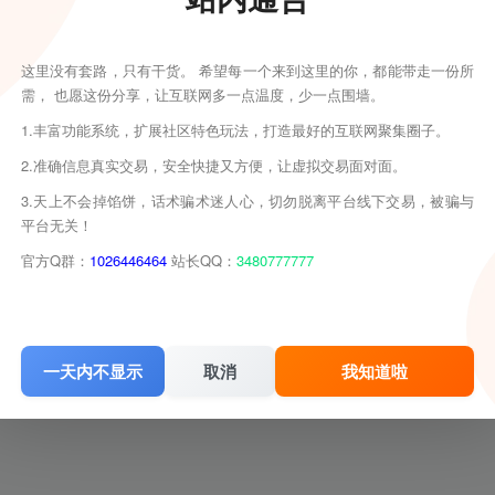
这里没有套路，只有干货。 希望每一个来到这里的你，都能带走一份所
需， 也愿这份分享，让互联网多一点温度，少一点围墙。
1.丰富功能系统，扩展社区特色玩法，打造最好的互联网聚集圈子。
2.准确信息真实交易，安全快捷又方便，让虚拟交易面对面。
3.天上不会掉馅饼，话术骗术迷人心，切勿脱离平台线下交易，被骗与
平台无关！
官方Q群：
1026446464
站长QQ：
3480777777
一天内不显示
取消
我知道啦