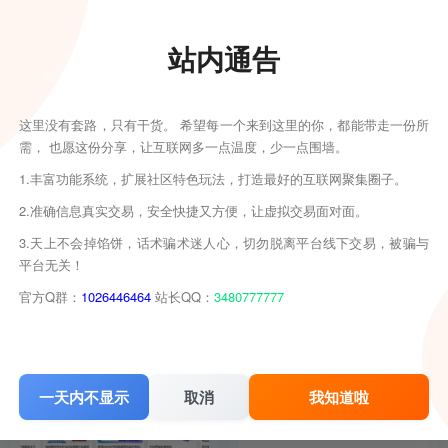
2026-05-22
2026-05-21
站内通告
这里没有套路，只有干货。 希望每一个来到这里的你，都能带走一份所
需， 也愿这份分享，让互联网多一点温度，少一点围墙。
1.丰富功能系统，扩展社区特色玩法，打造最好的互联网聚集圈子。
子比主题 – 网站公告美化
子比主题-邮件提醒插件
2.准确信息真实交易，安全快捷又方便，让虚拟交易面对面。
弹窗
3.天上不会掉馅饼，话术骗术迷人心，切勿脱离平台线下交易，被骗与
子比美化
子比美化
平台无关！
2个月前
2个月前
15
6
官方Q群：
1026446464
站长QQ：
3480777777
2026-05-21
2026-05-21
一天内不显示
取消
我知道啦