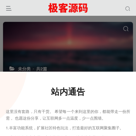
未分类
共2篇
站内通告
排序
更新
浏览
点赞
评论
ddfafafaf
fafadadda wwwwwwww
这里没有套路，只有干货。 希望每一个来到这里的你，都能带走一份所
需， 也愿这份分享，让互联网多一点温度，少一点围墙。
2个月前
0
41
8
1.丰富功能系统，扩展社区特色玩法，打造最好的互联网聚集圈子。