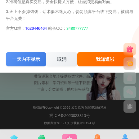
子比主题美化 – 隐藏首页付费和积分
2.准确信息真实交易，安全快捷又方便，让虚拟交易面对面。
付费
3.天上不会掉馅饼，话术骗术迷人心，切勿脱离平台线下交易，被骗与
免费资源
平台无关！
2个月前
10
官方Q群：
1026446464
站长QQ：
3480777777
极客源码
WWW.JKYM.COM
一天内不显示
取消
我知道啦
极客源码是一个专业的网络资源分享平台,免
费资源聚合地！提供各类软件、高清视频、
图片素材、学习资料等一键下载服务，资源
丰富，分类清晰，助您轻松获取所需！
版权所有Copyright © 2026 极客源码 保留资源解释权
冀ICP备2023023813号
数据库查询：21次 加载耗时0.494 秒