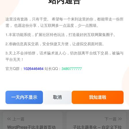
客发现请向站长举报
6
本站资源大多存储在云盘，如发现链接失效，请联系我们我们
这里没有套路，只有干货。 希望每一个来到这里的你，都能带走一份所
会第一时间更新。
需， 也愿这份分享，让互联网多一点温度，少一点围墙。
1.丰富功能系统，扩展社区特色玩法，打造最好的互联网聚集圈子。
THE END
2.准确信息真实交易，安全快捷又方便，让虚拟交易面对面。
子比美化
3.天上不会掉馅饼，话术骗术迷人心，切勿脱离平台线下交易，被骗与
平台无关！
美化工具
子比插件
官方Q群：
1026446464
站长QQ：
3480777777
喜欢就支持一下吧
点赞
6
分享
收藏
一天内不显示
取消
我知道啦
上一篇
下一篇
WordPress子比主题首页动
子比主题美化 – 自定义下拉