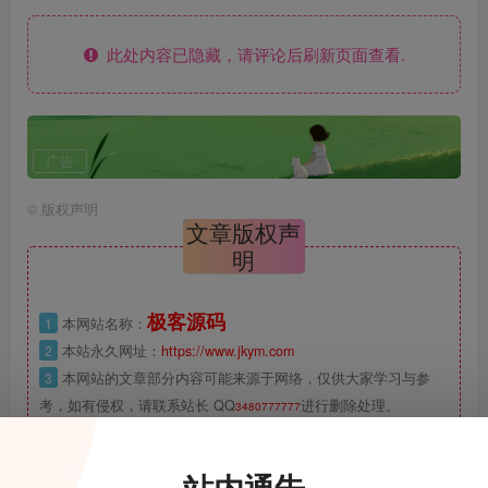
此处内容已隐藏，请评论后刷新页面查看.
广告
©
版权声明
文章版权声
明
极客源码
1
本网站名称：
2
本站永久网址：
https://www.jkym.com
3
本网站的文章部分内容可能来源于网络，仅供大家学习与参
考，如有侵权，请联系站长 QQ
进行删除处理。
3480777777
4
本站一切资源不代表本站立场，并不代表本站赞同其观点和对
其真实性负责。
站内通告
5
本站一律禁止以任何方式发布或转载任何违法的相关信息，访