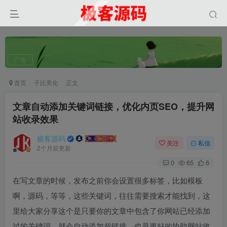
广告
首页
子比美化
正文
文章自动添加关键词链接，优化内页SEO，提升网
站收录效果
极客源码
关注
私信
2个月前更新
0
65
6
在写文章的时候，发布之前你会设置很多标签，比如模板
啊，源码，等等，这些关键词，往往需要搜索才能找到，这
里给大家分享这个是只要你的文章中包含了你网站已经添加
过的关键词，就会自动添加超链接，也是更好的协助网站收