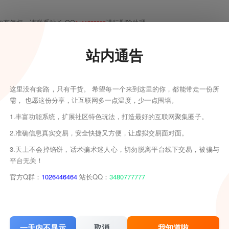
有侵权，请联系站长 QQ
进行删除处理。
3480777777
真实性负责。
发现请向站长举报
站内通告
第一时间更新。
THE END
这里没有套路，只有干货。 希望每一个来到这里的你，都能带走一份所
需， 也愿这份分享，让互联网多一点温度，少一点围墙。
1.丰富功能系统，扩展社区特色玩法，打造最好的互联网聚集圈子。
2.准确信息真实交易，安全快捷又方便，让虚拟交易面对面。
3.天上不会掉馅饼，话术骗术迷人心，切勿脱离平台线下交易，被骗与
喜欢就支持一下吧
平台无关！
官方Q群：
1026446464
站长QQ：
3480777777
分享
收藏
一天内不显示
取消
我知道啦