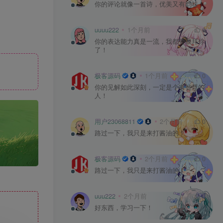
你的评论就像一首诗，优美又有韵味！
uuuu222
1个月前
0
你的表达能力真是一流，我都要膜拜你
了！
极客源码
1个月前
0
你的见解如此深刻，一定是个有智慧的
人！
也想出现在这里？
联系我们
吧
用户23068811
2个月前
0
路过一下，我只是来打酱油的！
极客源码
2个月前
0
路过一下，我只是来打酱油的！
uuu222
2个月前
0
好东西，学习一下！