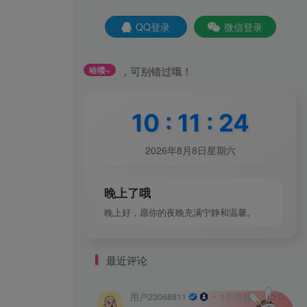
QQ登录
微信登录
签到和每日任务获取，可别错过哦！
哈喽~
10
:
11
:
25
2026年8月8日星期六
晚上了哦
晚上好，愿你的夜晚充满宁静和温馨。
最近评论
用户23068811
1个月前
0