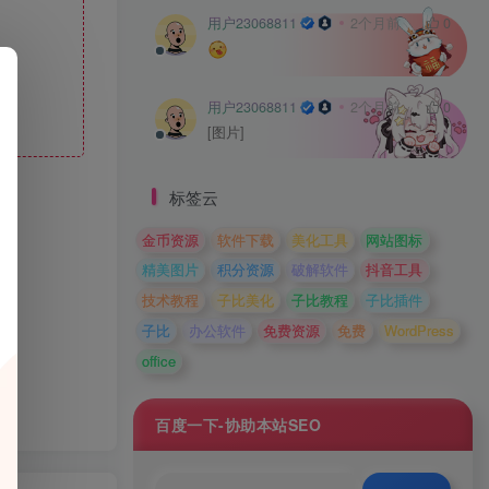
用户23068811
2个月前
0
用户23068811
2个月前
0
[图片]
标签云
金币资源
软件下载
美化工具
网站图标
精美图片
积分资源
破解软件
抖音工具
技术教程
子比美化
子比教程
子比插件
子比
办公软件
免费资源
免费
WordPress
office
百度一下-协助本站SEO